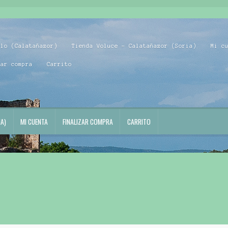
blo (Calatañazor)
Tienda Voluce – Calatañazor (Soria)
Mi c
zar compra
Carrito
A)
MI CUENTA
FINALIZAR COMPRA
CARRITO