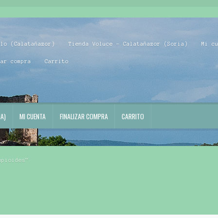
blo (Calatañazor)
Tienda Voluce – Calatañazor (Soria)
Mi c
zar compra
Carrito
A)
MI CUENTA
FINALIZAR COMPRA
CARRITO
opioides”