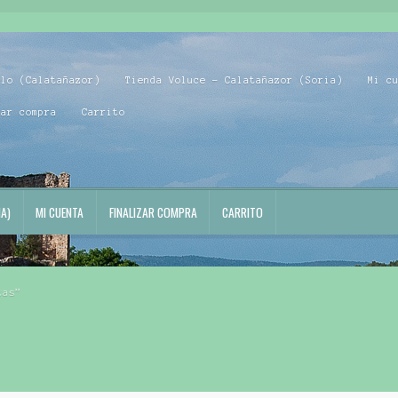
blo (Calatañazor)
Tienda Voluce – Calatañazor (Soria)
Mi c
zar compra
Carrito
A)
MI CUENTA
FINALIZAR COMPRA
CARRITO
tas”