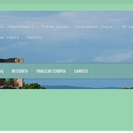
blo (Calatañazor)
Tienda Voluce – Calatañazor (Soria)
Mi c
zar compra
Carrito
A)
MI CUENTA
FINALIZAR COMPRA
CARRITO