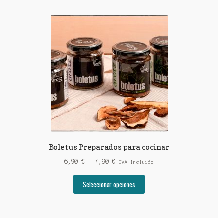
Boletus Preparados para cocinar
Rango
6,90
€
-
7,90
€
IVA Incluido
de
Este
precios:
Seleccionar opciones
producto
desde
tiene
6,90 €
múltiples
hasta