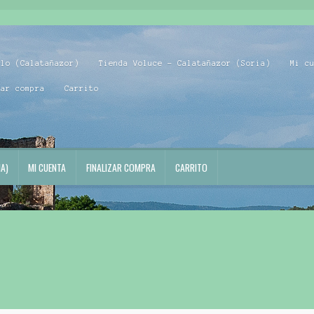
blo (Calatañazor)
Tienda Voluce – Calatañazor (Soria)
Mi c
zar compra
Carrito
A)
MI CUENTA
FINALIZAR COMPRA
CARRITO