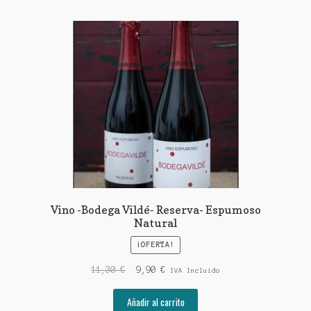
Vino -Bodega Vildé- Reserva- Espumoso
Natural
¡OFERTA!
El
El
11,30
€
9,90
€
IVA Incluido
precio
precio
original
actual
Añadir al carrito