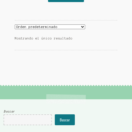
era:
es:
11,30 €.
9,90 €.
Mostrando el único resultado
Buscar
Buscar