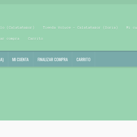
blo (Calatañazor)
Tienda Voluce – Calatañazor (Soria)
Mi c
zar compra
Carrito
A)
MI CUENTA
FINALIZAR COMPRA
CARRITO