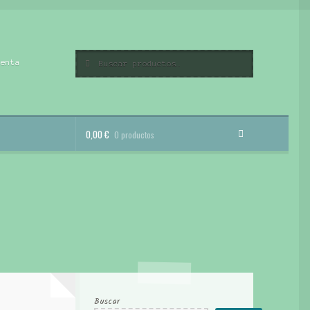
Buscar
Buscar
uenta
por:
0,00
€
0 productos
Buscar