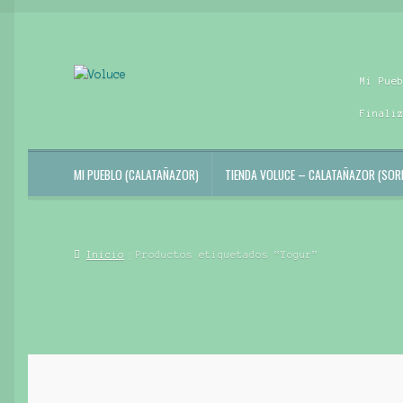
Ir
Ir
Mi Pue
a
al
la
contenido
Finali
navegación
MI PUEBLO (CALATAÑAZOR)
TIENDA VOLUCE – CALATAÑAZOR (SORI
Inicio
Productos etiquetados “Yogur”