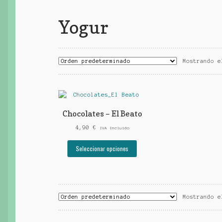
Yogur
Mostrando e
Chocolates – El Beato
4,90
€
IVA Incluido
Este
Seleccionar opciones
producto
tiene
múltiples
variantes.
Las
Mostrando e
opciones
se
pueden