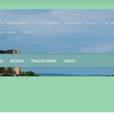
blo (Calatañazor)
Tienda Voluce – Calatañazor (Soria)
Mi c
zar compra
Carrito
A)
MI CUENTA
FINALIZAR COMPRA
CARRITO