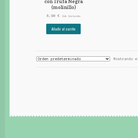
con Trufa Negra
(molinillo)
8,90
€
IVA Incluido
Añadir al carrito
Mostrando e