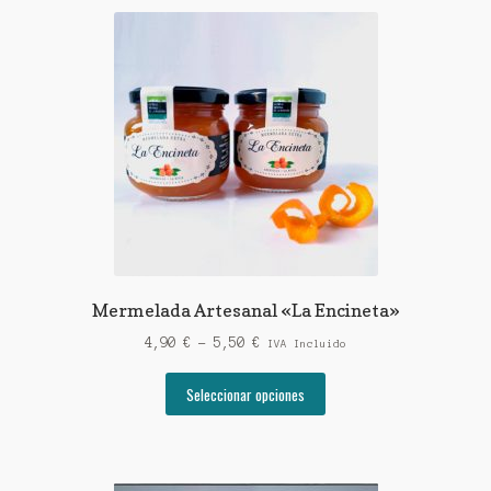
Mermelada Artesanal «La Encineta»
Rango
4,90
€
-
5,50
€
IVA Incluido
de
Este
precios:
Seleccionar opciones
producto
desde
tiene
4,90 €
múltiples
hasta
variantes.
5,50 €