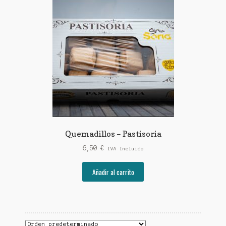
Las
opciones
se
pueden
elegir
en
la
página
de
producto
Quemadillos – Pastisoria
6,50
€
IVA Incluido
Añadir al carrito