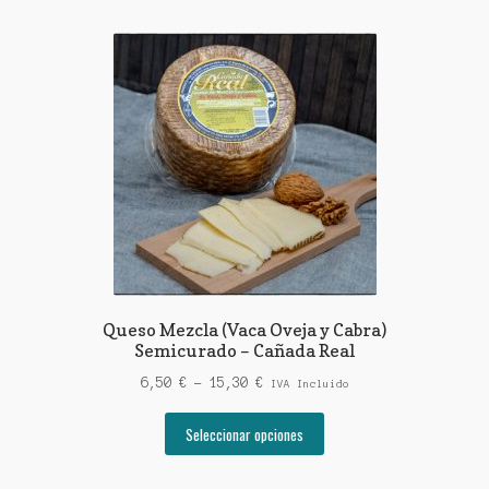
Queso Mezcla (Vaca Oveja y Cabra)
Semicurado – Cañada Real
Rango
6,50
€
-
15,30
€
IVA Incluido
de
Este
precios:
Seleccionar opciones
producto
desde
tiene
6,50 €