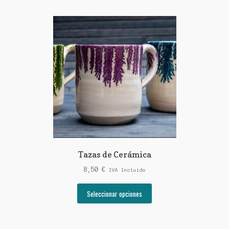
Tazas de Cerámica
8,50
€
IVA Incluido
Este
Seleccionar opciones
producto
tiene
múltiples