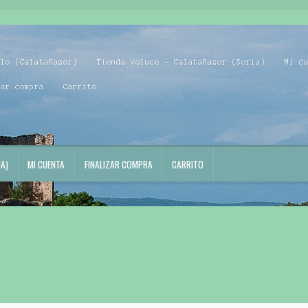
blo (Calatañazor)
Tienda Voluce – Calatañazor (Soria)
Mi c
zar compra
Carrito
A)
MI CUENTA
FINALIZAR COMPRA
CARRITO