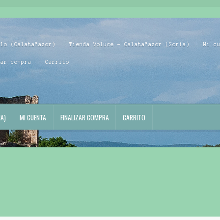
blo (Calatañazor)
Tienda Voluce – Calatañazor (Soria)
Mi c
zar compra
Carrito
A)
MI CUENTA
FINALIZAR COMPRA
CARRITO