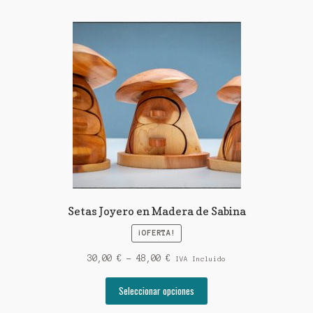
Setas Joyero en Madera de Sabina
¡OFERTA!
Rango
30,00
€
-
48,00
€
IVA Incluido
de
Este
precios:
Seleccionar opciones
producto
desde