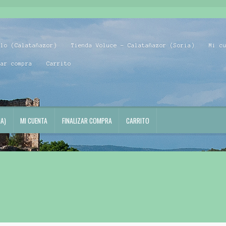
blo (Calatañazor)
Tienda Voluce – Calatañazor (Soria)
Mi c
zar compra
Carrito
A)
MI CUENTA
FINALIZAR COMPRA
CARRITO