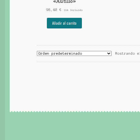
«Autillo»
98,40
€
IVA Incluido
Añadir al carrito
Mostrando e