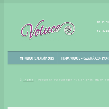
Ir
Ir
Mi Pue
a
al
la
contenido
Finali
navegación
MI PUEBLO (CALATAÑAZOR)
TIENDA VOLUCE – CALATAÑAZOR (SORI
Inicio
Productos etiquetados “Salchichón cular co