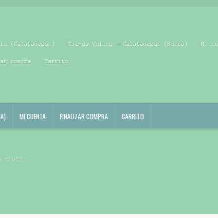
blo (Calatañazor)
Tienda Voluce – Calatañazor (Soria)
Mi c
zar compra
Carrito
A)
MI CUENTA
FINALIZAR COMPRA
CARRITO
n trufa”