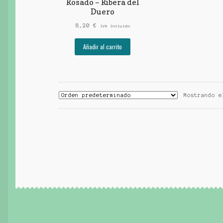
Rosado – Ribera del
Duero
8,20
€
IVA Incluido
Añadir al carrito
Mostrando e