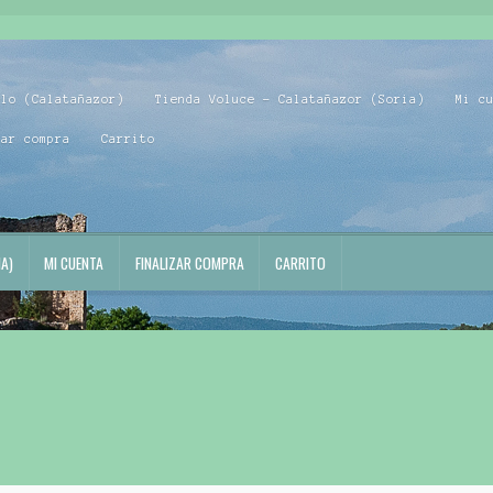
blo (Calatañazor)
Tienda Voluce – Calatañazor (Soria)
Mi c
zar compra
Carrito
A)
MI CUENTA
FINALIZAR COMPRA
CARRITO