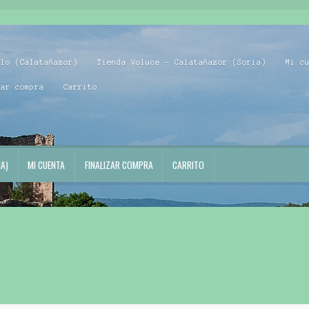
blo (Calatañazor)
Tienda Voluce – Calatañazor (Soria)
Mi c
zar compra
Carrito
A)
MI CUENTA
FINALIZAR COMPRA
CARRITO