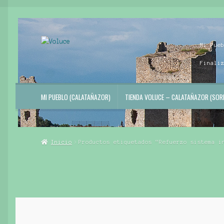
Ir
Ir
Mi Pue
a
al
la
contenido
Finali
navegación
MI PUEBLO (CALATAÑAZOR)
TIENDA VOLUCE – CALATAÑAZOR (SORI
Inicio
Productos etiquetados “Refuerzo sistema i