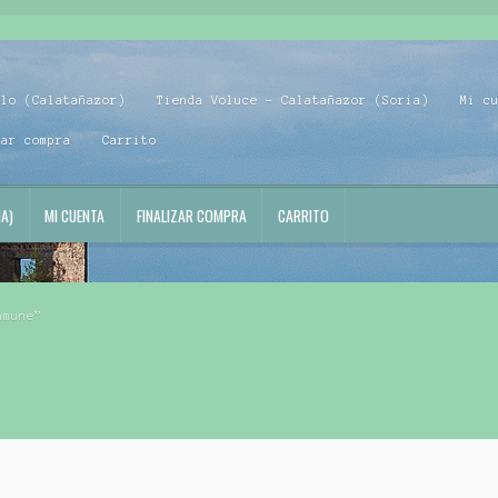
blo (Calatañazor)
Tienda Voluce – Calatañazor (Soria)
Mi c
zar compra
Carrito
A)
MI CUENTA
FINALIZAR COMPRA
CARRITO
nmune”