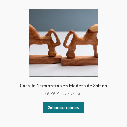
Caballo Numantino en Madera de Sabina
18,90
€
IVA Incluido
Este
Seleccionar opciones
producto
tiene
múltiples