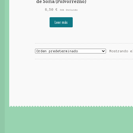
de Soria (Polvorrezno)
8,50
€
IVA Incluido
Leer más
Mostrando e