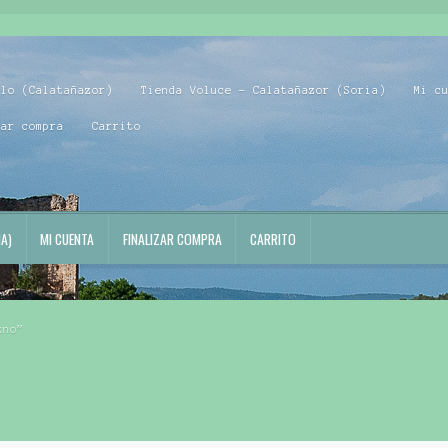
blo (Calatañazor)
Tienda Voluce – Calatañazor (Soria)
Mi c
zar compra
Carrito
A)
MI CUENTA
FINALIZAR COMPRA
CARRITO
zno”