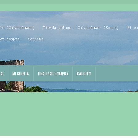
blo (Calatañazor)
Tienda Voluce – Calatañazor (Soria)
Mi c
zar compra
Carrito
A)
MI CUENTA
FINALIZAR COMPRA
CARRITO