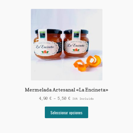
Mermelada Artesanal «La Encineta»
Rango
4,90
€
-
5,50
€
IVA Incluido
de
Este
precios:
Seleccionar opciones
producto
desde
tiene
4,90 €
múltiples
hasta