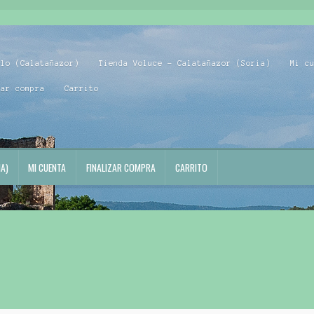
blo (Calatañazor)
Tienda Voluce – Calatañazor (Soria)
Mi c
zar compra
Carrito
A)
MI CUENTA
FINALIZAR COMPRA
CARRITO