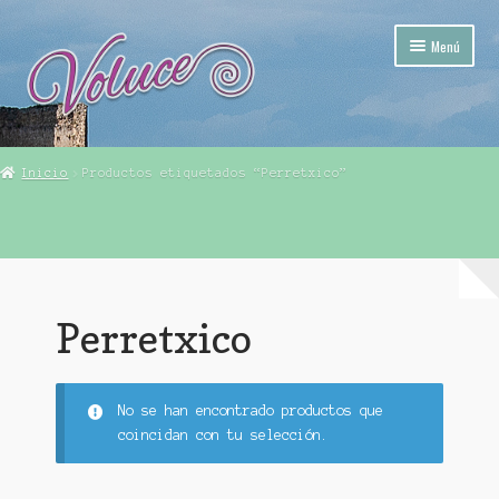
Ir
Ir
Menú
a
al
la
contenido
navegación
Mi Pueblo (Calatañazor)
Inicio
Productos etiquetados “Perretxico”
Tienda Voluce – Calatañazor (Soria)
Mi cuenta
Finalizar compra
Perretxico
Carrito
No se han encontrado productos que
coincidan con tu selección.