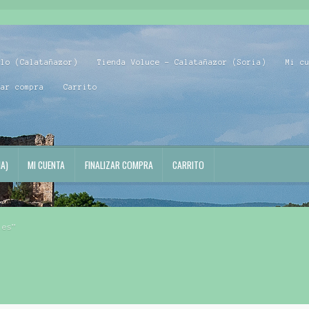
blo (Calatañazor)
Tienda Voluce – Calatañazor (Soria)
Mi c
zar compra
Carrito
A)
MI CUENTA
FINALIZAR COMPRA
CARRITO
les”