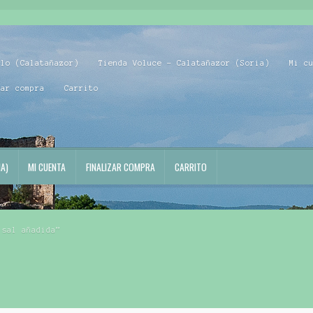
blo (Calatañazor)
Tienda Voluce – Calatañazor (Soria)
Mi c
zar compra
Carrito
A)
MI CUENTA
FINALIZAR COMPRA
CARRITO
 sal añadida”