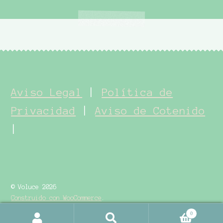
Aviso Legal
|
Política de
Privacidad
|
Aviso de Cotenido
|
© Voluce 2026
Construido con WooCommerce
.
0
Buscar
Buscar