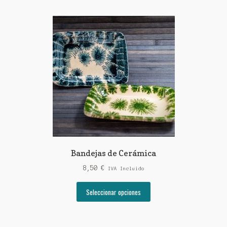
Bandejas de Cerámica
8,50
€
IVA Incluido
Este
Seleccionar opciones
producto
tiene
múltiples