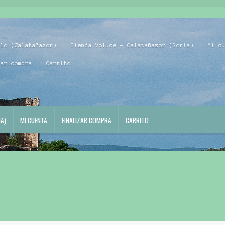
blo (Calatañazor)
Tienda Voluce – Calatañazor (Soria)
Mi c
zar compra
Carrito
A)
MI CUENTA
FINALIZAR COMPRA
CARRITO