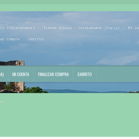
blo (Calatañazor)
Tienda Voluce – Calatañazor (Soria)
Mi c
zar compra
Carrito
A)
MI CUENTA
FINALIZAR COMPRA
CARRITO
ca”