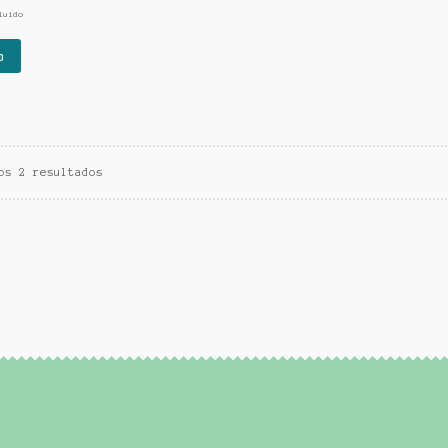
luido
o
os 2 resultados