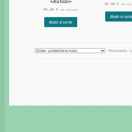
«Autillo»
95,90
€
IVA Inc
98,40
€
IVA Incluido
Añadir al carrit
Añadir al carrito
Mostrando l