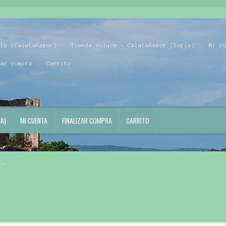
blo (Calatañazor)
Tienda Voluce – Calatañazor (Soria)
Mi c
zar compra
Carrito
A)
MI CUENTA
FINALIZAR COMPRA
CARRITO
s”