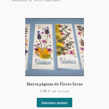
Mostrando el único resultado
Marca páginas de Flores Secas
3,50
€
IVA Incluido
Este
Seleccionar opciones
producto