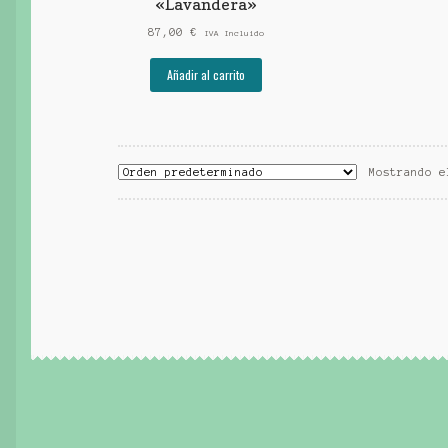
«Lavandera»
87,00
€
IVA Incluido
Añadir al carrito
Mostrando e