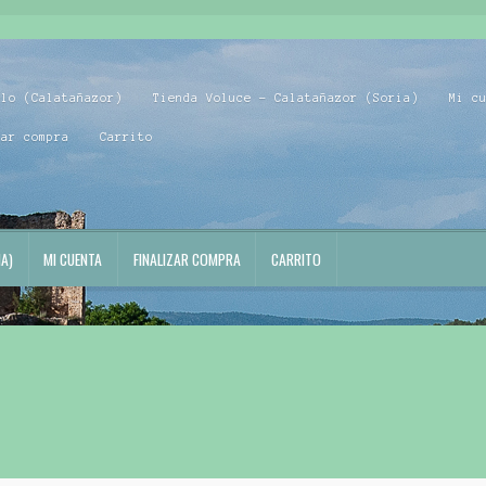
blo (Calatañazor)
Tienda Voluce – Calatañazor (Soria)
Mi c
zar compra
Carrito
A)
MI CUENTA
FINALIZAR COMPRA
CARRITO