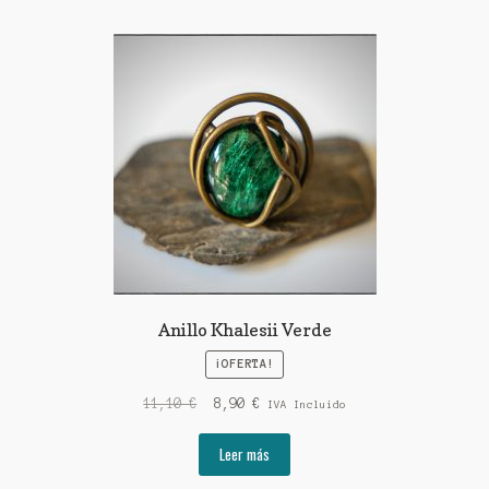
Anillo Khalesii Verde
¡OFERTA!
El
El
11,10
€
8,90
€
IVA Incluido
precio
precio
original
actual
Leer más
era:
es: