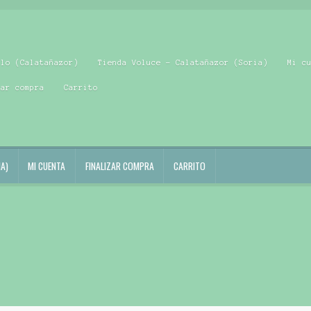
blo (Calatañazor)
Tienda Voluce – Calatañazor (Soria)
Mi c
zar compra
Carrito
A)
MI CUENTA
FINALIZAR COMPRA
CARRITO