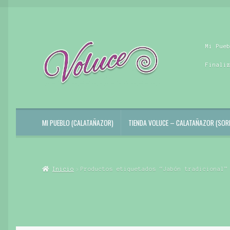
Ir
Ir
Mi Pue
a
al
la
contenido
Finali
navegación
MI PUEBLO (CALATAÑAZOR)
TIENDA VOLUCE – CALATAÑAZOR (SORI
Inicio
Productos etiquetados “Jabón tradicional”