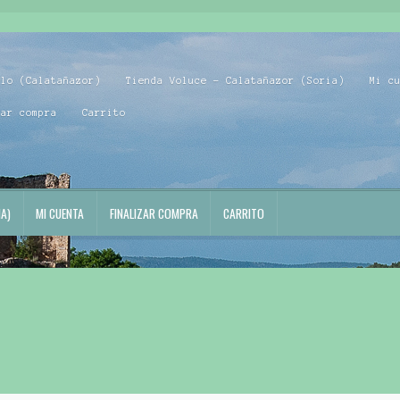
blo (Calatañazor)
Tienda Voluce – Calatañazor (Soria)
Mi c
zar compra
Carrito
A)
MI CUENTA
FINALIZAR COMPRA
CARRITO