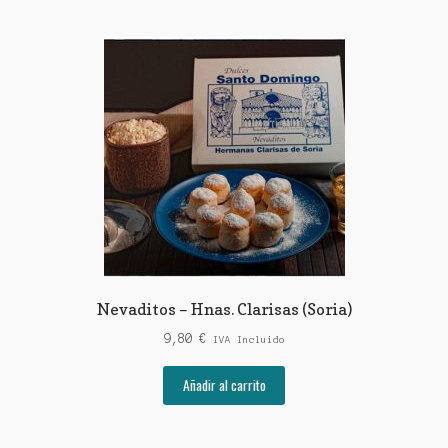
múltiples
hasta
variantes.
7,50 €
Las
opciones
se
pueden
elegir
en
la
página
de
producto
Nevaditos – Hnas. Clarisas (Soria)
9,80
€
IVA Incluido
Añadir al carrito