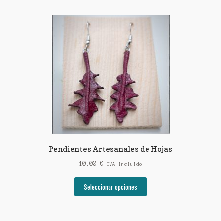
Pendientes Artesanales de Hojas
10,00
€
IVA Incluido
Este
Seleccionar opciones
producto
tiene
múltiples