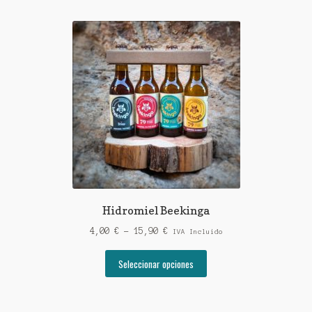
Hidromiel Beekinga
Rango
4,00
€
-
15,90
€
IVA Incluido
de
Este
precios:
Seleccionar opciones
producto
desde
tiene
4,00 €
múltiples
hasta