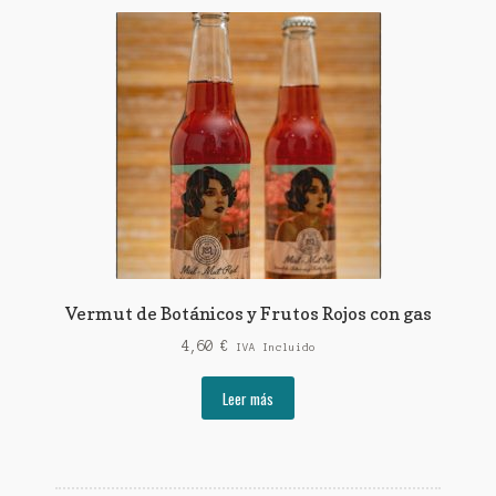
variantes.
15,90 €
Las
opciones
se
pueden
elegir
en
la
página
de
producto
Vermut de Botánicos y Frutos Rojos con gas
4,60
€
IVA Incluido
Leer más