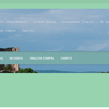
blo (Calatañazor)
Tienda Voluce – Calatañazor (Soria)
Mi c
zar compra
Carrito
A)
MI CUENTA
FINALIZAR COMPRA
CARRITO