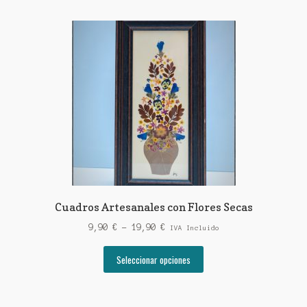
Cuadros Artesanales con Flores Secas
Rango
9,90
€
-
19,90
€
IVA Incluido
de
Este
precios:
Seleccionar opciones
producto
desde
tiene
9,90 €
múltiples
hasta