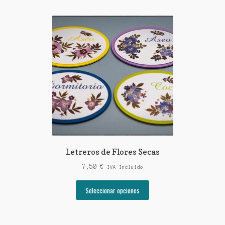
Letreros de Flores Secas
7,50
€
IVA Incluido
Este
Seleccionar opciones
producto
tiene
múltiples