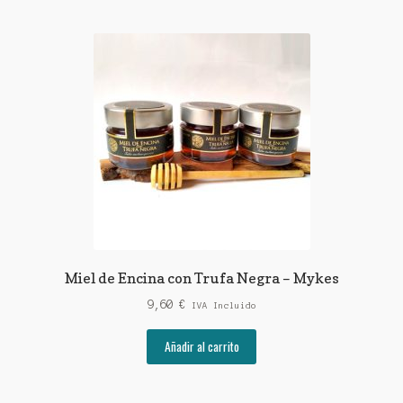
múltiples
hasta
variantes.
12,90 €
Las
opciones
se
pueden
elegir
en
la
página
de
producto
Miel de Encina con Trufa Negra – Mykes
9,60
€
IVA Incluido
Añadir al carrito