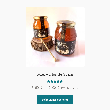
Miel – Flor de Soria
Valorado con
Rango
7,60
€
-
12,90
€
IVA Incluido
5.00
de 5
de
Este
precios:
Seleccionar opciones
producto
desde
tiene
7,60 €