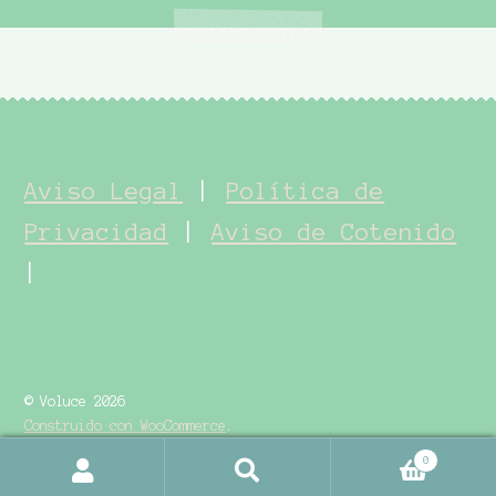
Aviso Legal
|
Política de
Privacidad
|
Aviso de Cotenido
|
© Voluce 2026
Construido con WooCommerce
.
0
Buscar
Buscar