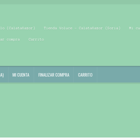
blo (Calatañazor)
Tienda Voluce – Calatañazor (Soria)
Mi c
zar compra
Carrito
A)
MI CUENTA
FINALIZAR COMPRA
CARRITO