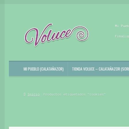
Ir
Ir
Mi Pue
a
al
la
contenido
Finali
navegación
MI PUEBLO (CALATAÑAZOR)
TIENDA VOLUCE – CALATAÑAZOR (SORI
Inicio
Productos etiquetados “cookies”