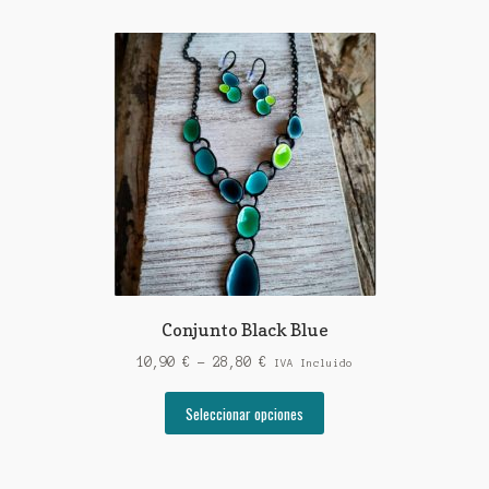
Conjunto Black Blue
Rango
10,90
€
-
28,80
€
IVA Incluido
de
Este
precios:
Seleccionar opciones
producto
desde
tiene
10,90 €
múltiples
hasta