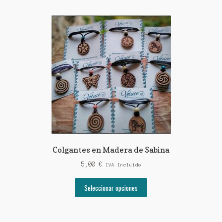
Colgantes en Madera de Sabina
5,00
€
IVA Incluido
Este
Seleccionar opciones
producto
tiene
múltiples