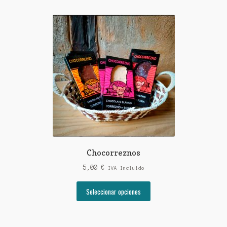
Chocorreznos
5,00
€
IVA Incluido
Este
Seleccionar opciones
producto
tiene
múltiples